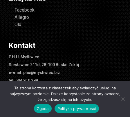
Facebook
Allegro
Olx
Kontakt
P.H.U. Myśliwiec
Siesławice 211d, 28-100 Busko Zdrój
e-mail: phu@mysliwiec.biz
tel. 504 910 299
Ta strona korzysta z ciasteczek aby świadczyć usługi na
najwyższym poziomie. Dalsze korzystanie ze strony oznacza,
że zgadzasz się na ich użycie.
Przedstawiona oferta cenowa ma charakter informacyjny i nie
Zgoda
Polityka prywatności
stanowi oferty handlowej w rozumieniu Art.66 par.1 Kodeksu
Cywilnego. Realizacja: dzialkreatywny.pl & make-net.pl