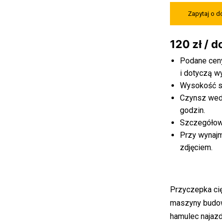
Zapytaj o 
120 zł / 
Podane ceny
i dotyczą w
Wysokość st
Czynsz wed
godzin.
Szczegółowe
Przy wynaj
zdjęciem.
Przyczepka ci
maszyny budow
hamulec najaz