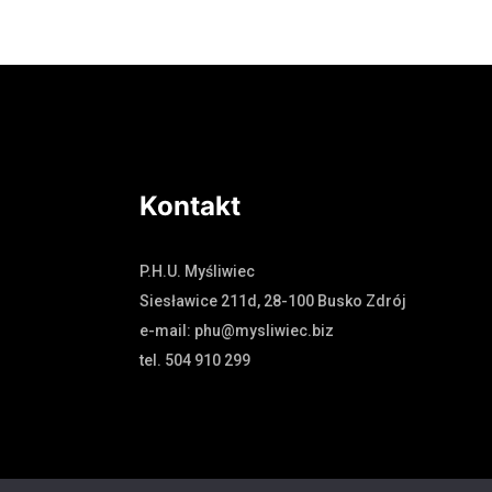
Dowiedz się więcej
Kontakt
P.H.U. Myśliwiec
Siesławice 211d, 28-100 Busko Zdrój
e-mail: phu@mysliwiec.biz
tel. 504 910 299