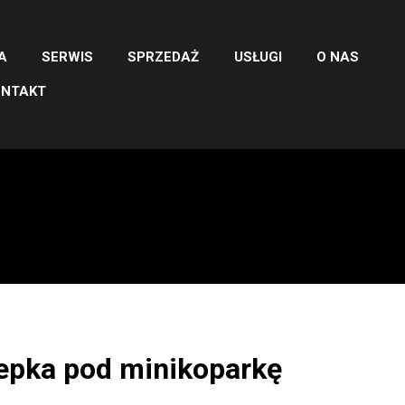
A
SERWIS
SPRZEDAŻ
USŁUGI
O NAS
ONTAKT
epka pod minikoparkę