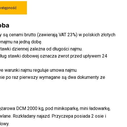
dostępność
doba
 są cenami brutto (zawierają VAT 23%) w polskich złotych
ynajmu na jedną dobę.
awki dziennej zależna od długości najmu.
ług stawki dobowej oznacza zwrot przed upływem 24
 warunki najmu reguluje umowa najmu.
mie po raz pierwszy wymagane są dwa dokumenty ze
ężarowa DCM 2000 kg, pod minikoparkę, mini ładowarkę,
lane. Rozkładany najazd. Przyczepa posiada 2 osie i
dowy.