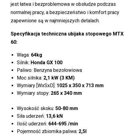
jest łatwa i bezproblemowa w obsłudze podczas
normalnej pracy, a bezpieczeństwo i komfort pracy
zapewnione są w najmniejszych detalach.
Specyfikacja techniczna ubijaka stopowego MTX
60:
Waga:
64kg
Silnik:
Honda GX 100
Paliwo: Benzyna bezołowiowa
Moc silnika:
2,1 kW (
3 KM)
Wymiary [WxSxD]:
1025 x 350 x 713 mm
Wymiary stopy:
265 x 340 mm
Wysokość skoku:
50-80 mm
Siła uderzeń:
13,6 kN
Ilość uderzeń:
644-695 /min
Pojemność zbiornika paliwa:
2,5l