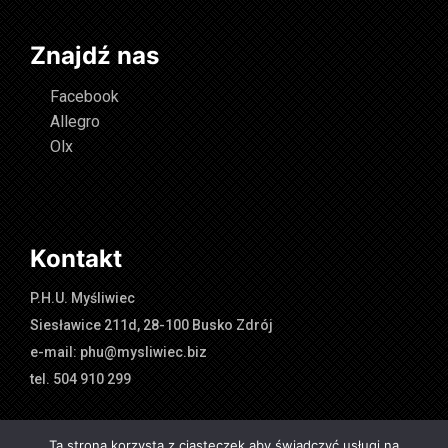
Znajdź nas
Facebook
Allegro
Olx
Kontakt
P.H.U. Myśliwiec
Siesławice 211d, 28-100 Busko Zdrój
e-mail: phu@mysliwiec.biz
tel. 504 910 299
Ta strona korzysta z ciasteczek aby świadczyć usługi na