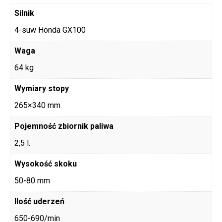
Silnik
4-suw Honda GX100
Waga
64 kg
Wymiary stopy
265×340 mm
Pojemność zbiornik paliwa
2,5 l.
Wysokość skoku
50-80 mm
Ilość uderzeń
650-690/min