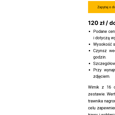
Zapytaj o 
120 zł / 
Podane ceny
i dotyczą w
Wysokość st
Czynsz wed
godzin.
Szczegółowe
Przy wyna
zdjęciem.
Wirnik z 16 o
zestawie. Wert
trawnika nagro
celu zapewnie
trawy i wchłan