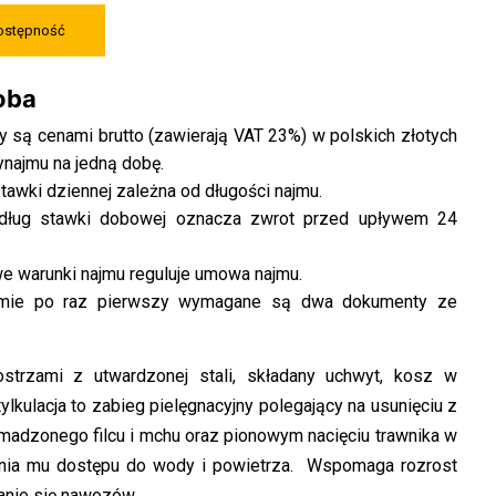
dostępność
doba
 są cenami brutto (zawierają VAT 23%) w polskich złotych
ynajmu na jedną dobę.
awki dziennej zależna od długości najmu.
ług stawki dobowej oznacza zwrot przed upływem 24
 warunki najmu reguluje umowa najmu.
jmie po raz pierwszy wymagane są dwa dokumenty ze
strzami z utwardzonej stali, składany uchwyt, kosz w
ylkulacja to zabieg pielęgnacyjny polegający na usunięciu z
madzonego filcu i mchu oraz pionowym nacięciu trawnika w
nia mu dostępu do wody i powietrza. Wspomaga rozrost
ianie się nawozów.