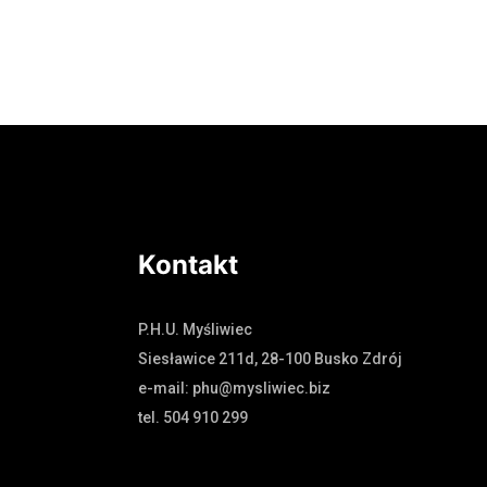
Dowiedz się więcej
Kontakt
P.H.U. Myśliwiec
Siesławice 211d, 28-100 Busko Zdrój
e-mail: phu@mysliwiec.biz
tel. 504 910 299