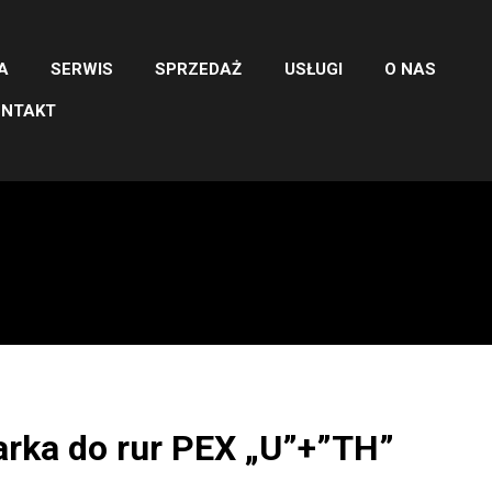
A
SERWIS
SPRZEDAŻ
USŁUGI
O NAS
ONTAKT
arka do rur PEX „U”+”TH”