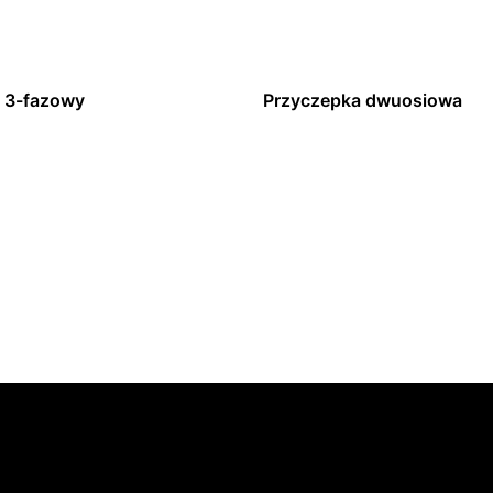
 3-fazowy
Przyczepka dwuosiowa
 się więcej
Dowiedz się więcej