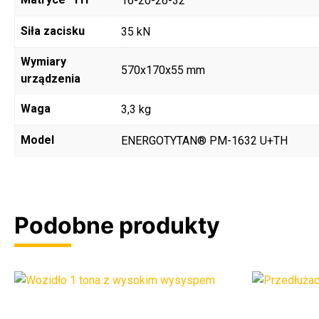
16-20-26-32
Siła zacisku
35 kN
Wymiary
570x170x55 mm
urządzenia
Waga
3,3 kg
Model
ENERGOTYTAN® PM-1632 U+TH
Podobne produkty