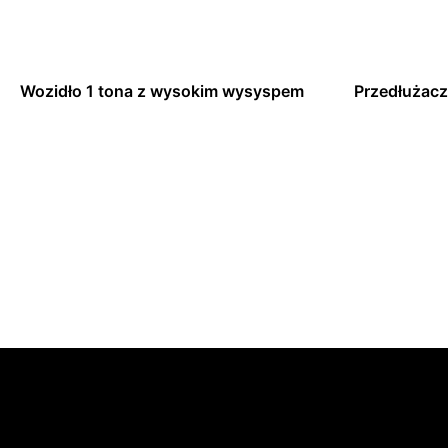
Wozidło 1 tona z wysokim wysyspem
Przedłużacz
Dowiedz się więcej
Dowiedz