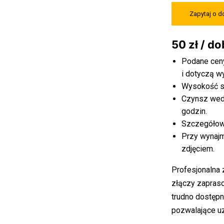
Zapytaj o 
50 zł / d
Podane ceny
i dotyczą w
Wysokość st
Czynsz wed
godzin.
Szczegółowe
Przy wynaj
zdjęciem.
Profesjonalna
złączy zapras
trudno dostęp
pozwalające uz