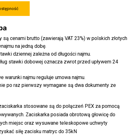
dostępność
oba
 są cenami brutto (zawierają VAT 23%) w polskich złotych
ynajmu na jedną dobę.
awki dziennej zależna od długości najmu.
ług stawki dobowej oznacza zwrot przed upływem 24
 warunki najmu reguluje umowa najmu.
mie po raz pierwszy wymagane są dwa dokumenty ze
 zaciskarka stosowane są do połączeń PEX za pomocą
owywanych. Zaciskarka posiada obrotową głowicę do
nych miejsc oraz wysuwane teleskopowe uchwyty
yskać siłę zacisku matryc do 35kN