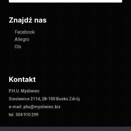
Znajdź nas
Facebook
Allegro
Olx
Kontakt
P.H.U. Myśliwiec
Siesławice 211d, 28-100 Busko Zdrój
e-mail: phu@mysliwiec.biz
tel. 504 910 299