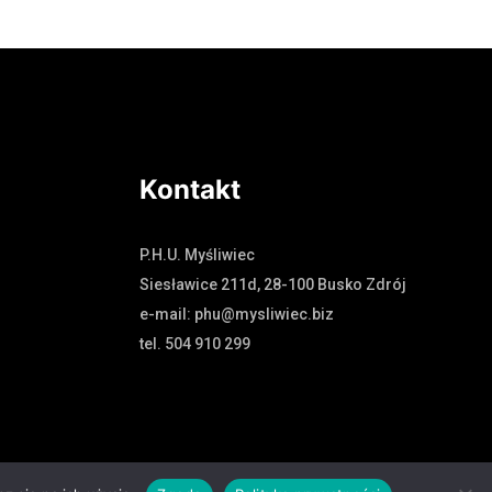
Kontakt
P.H.U. Myśliwiec
Siesławice 211d, 28-100 Busko Zdrój
e-mail: phu@mysliwiec.biz
tel. 504 910 299
Cywilnego. Realizacja: dzialkreatywny.pl & make-net.pl