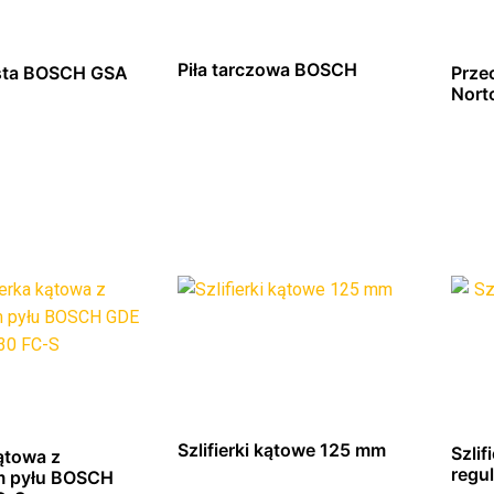
Piła tarczowa BOSCH
asta BOSCH GSA
Prze
Nort
z się więcej
Dowiedz się więcej
Szlifierki kątowe 125 mm
Szlif
kątowa z
regu
m pyłu BOSCH