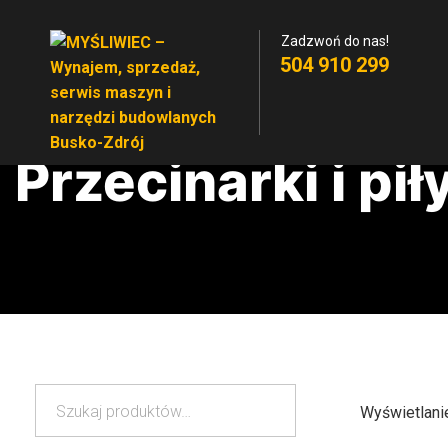
Zadzwoń do nas!
504 910 299
Przecinarki i pił
Szukaj:
Szukaj
Wyświetlani