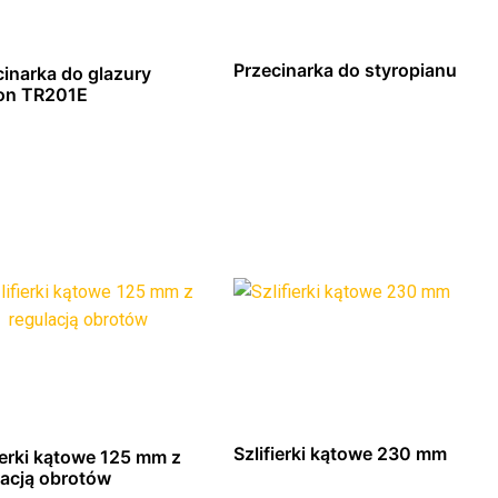
Przecinarka do styropianu
cinarka do glazury
on TR201E
Dowiedz się więcej
Dowiedz się więcej
Szlifierki kątowe 230 mm
ierki kątowe 125 mm z
lacją obrotów