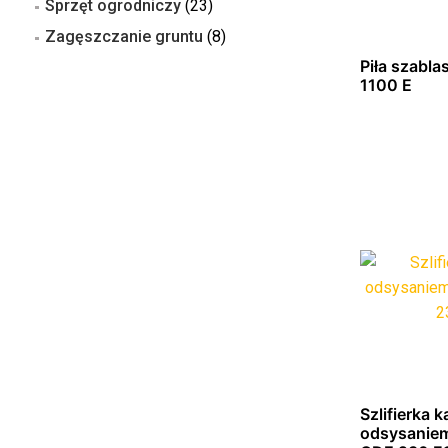
Sprzęt ogrodniczy
(23)
Zagęszczanie gruntu
(8)
Piła szabl
1100 E
Dowied
Szlifierka 
odsysanie