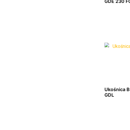
GDE 230 F
Dowied
Ukośnica 
GDL