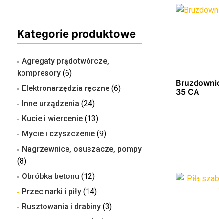
Kategorie produktowe
Agregaty prądotwórcze,
kompresory
(6)
Bruzdowni
Elektronarzędzia ręczne
(6)
35 CA
Inne urządzenia
(24)
Kucie i wiercenie
(13)
Mycie i czyszczenie
(9)
Nagrzewnice, osuszacze, pompy
(8)
Obróbka betonu
(12)
Dowied
Przecinarki i piły
(14)
Rusztowania i drabiny
(3)